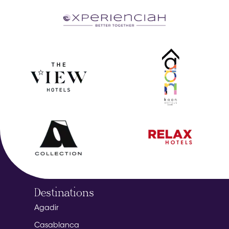
Destinations
Agadir
Casablanca