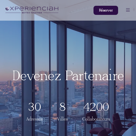
Réserver
Devenez Partenaire
30
8
4200
Adresses
Villes
Collaborateurs